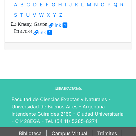
A
B
C
D
E
F
G
H
I
J
K
L
M
N
O
P
Q
R
S
T
U
V
W
X
Y
Z
Krasny, Gastón
link
1
47033
link
1
Facultad de Ciencias Exactas y Naturales -
Universidad de Buenos Aires - Argentina
Intendente Güiraldes 2160 - Ciudad Universitaria
- C1428EGA - Tel. (54 11) 5285-8274
Biblioteca
Campus Virtual
Trámites