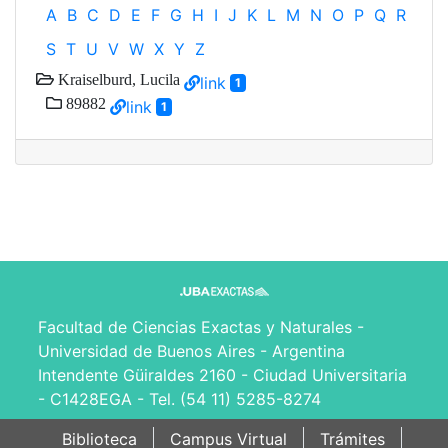
A
B
C
D
E
F
G
H
I
J
K
L
M
N
O
P
Q
R
S
T
U
V
W
X
Y
Z
Kraiselburd, Lucila
link
1
89882
link
1
Facultad de Ciencias Exactas y Naturales -
Universidad de Buenos Aires - Argentina
Intendente Güiraldes 2160 - Ciudad Universitaria
- C1428EGA - Tel. (54 11) 5285-8274
Biblioteca
Campus Virtual
Trámites