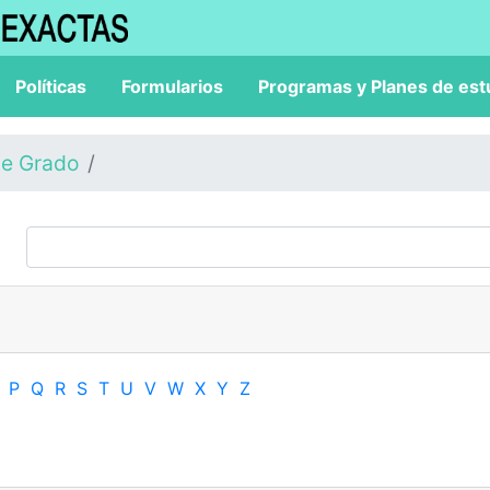
Políticas
Formularios
Programas y Planes de est
de Grado
P
Q
R
S
T
U
V
W
X
Y
Z