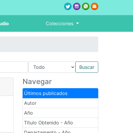
udio
Colecciones
Navegar
Últimos publicados
Autor
Año
Título Obtenido - Año
Departamento - Año