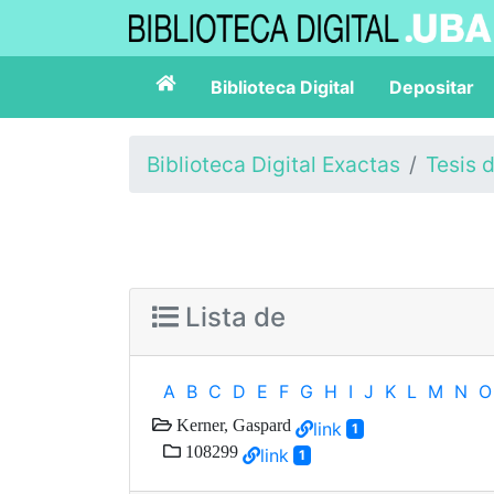
Biblioteca Digital
Depositar
Biblioteca Digital Exactas
Tesis 
Lista de
A
B
C
D
E
F
G
H
I
J
K
L
M
N
O
Kerner, Gaspard
link
1
108299
link
1