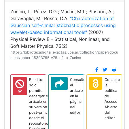
Zunino, L.; Pérez, D.G.; Martín, M.T.; Plastino, A.;
Garavaglia, M.; Rosso, O.A.
"Characterization of
Gaussian self-similar stochastic processes using
wavelet-based informational tools"
(2007)
Physical Review E - Statistical, Nonlinear, and
Soft Matter Physics. 75(2)
https://bibliotecadigital.exactas.uba.ar/collection/paper/docu
ment/paper_15393755_v75_n2_p_Zunino
El editor
Consulte
Consulte
solo
el
la
permite
artículo
política
decargar el
en la
de
artículo en
página
Acceso
su versión
del
Abierto
post-print
editor
del
desde el
editor
repositorio.
Por favor,