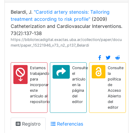
Belardi, J.
"Carotid artery stenosis: Tailoring
treatment according to risk profile"
(2009)
Catheterization and Cardiovascular Interventions.
73(2):137-138
https://bibliotecadigital.exactas.uba.ar/collection/paper/docu
ment/paper_15221946_v73_n2_p137_Belardi
Estamos
Consulte
Consulte
trabajando
el
la
para
artículo
política
incorporar
en la
de
este
página
Acceso
artículo al
del
Abierto
repositorio
editor
del
editor
Registro
Referencias