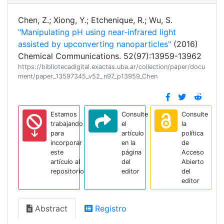
Chen, Z.; Xiong, Y.; Etchenique, R.; Wu, S.
"Manipulating pH using near-infrared light
assisted by upconverting nanoparticles"
(2016)
Chemical Communications. 52(97):13959-13962
https://bibliotecadigital.exactas.uba.ar/collection/paper/docu
ment/paper_13597345_v52_n97_p13959_Chen
Estamos
Consulte
Consulte
trabajando
el
la
para
artículo
política
incorporar
en la
de
este
página
Acceso
artículo al
del
Abierto
repositorio
editor
del
editor
Abstract
Registro