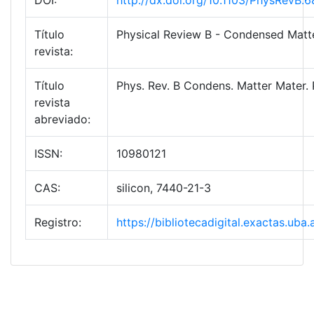
DOI:
http://dx.doi.org/10.1103/PhysRevB.
Título
Physical Review B - Condensed Matte
revista:
Título
Phys. Rev. B Condens. Matter Mater. 
revista
abreviado:
ISSN:
10980121
CAS:
silicon, 7440-21-3
Registro:
https://bibliotecadigital.exactas.u