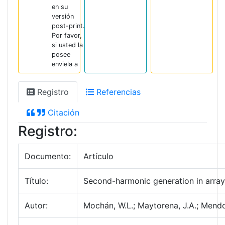
en su
versión
post-print.
Por favor,
si usted la
posee
enviela a
Registro
Referencias
Citación
Registro:
Documento:
Artículo
Título:
Second-harmonic generation in arrays
Autor:
Mochán, W.L.; Maytorena, J.A.; Mendoz