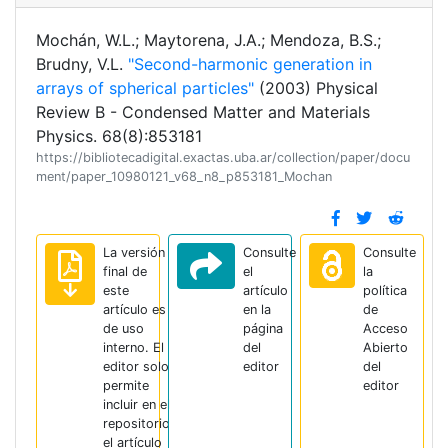
Mochán, W.L.; Maytorena, J.A.; Mendoza, B.S.;
Brudny, V.L.
"Second-harmonic generation in
arrays of spherical particles"
(2003) Physical
Review B - Condensed Matter and Materials
Physics. 68(8):853181
https://bibliotecadigital.exactas.uba.ar/collection/paper/docu
ment/paper_10980121_v68_n8_p853181_Mochan
La versión
Consulte
Consulte
final de
el
la
este
artículo
política
artículo es
en la
de
de uso
página
Acceso
interno. El
del
Abierto
editor solo
editor
del
permite
editor
incluir en el
repositorio
el artículo