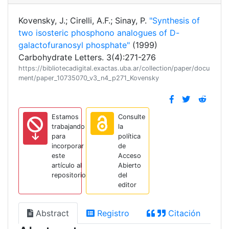
Kovensky, J.; Cirelli, A.F.; Sinay, P.
"Synthesis of
two isosteric phosphono analogues of D-
galactofuranosyl phosphate"
(1999)
Carbohydrate Letters. 3(4):271-276
https://bibliotecadigital.exactas.uba.ar/collection/paper/docu
ment/paper_10735070_v3_n4_p271_Kovensky
Estamos
Consulte
trabajando
la
para
política
incorporar
de
este
Acceso
artículo al
Abierto
repositorio
del
editor
Abstract
Registro
Citación