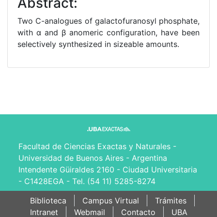
Abstract:
Two C-analogues of galactofuranosyl phosphate,
with α and β anomeric configuration, have been
selectively synthesized in sizeable amounts.
Facultad de Ciencias Exactas y Naturales -
Universidad de Buenos Aires - Argentina
Intendente Güiraldes 2160 - Ciudad Universitaria
- C1428EGA - Tel. (54 11) 5285-8274
Biblioteca
Campus Virtual
Trámites
Intranet
Webmail
Contacto
UBA