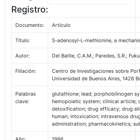
Registro:
Documento:
Artículo
Título:
S-adenosyl-L-methionine, a mechanism
Autor:
Del Batlle, C.A.M.; Paredes, S.R.; Fuku
Filiación:
Centro de Investigaciones sobre Porfi
Universidad de Buenos Aires, 1428 B
Palabras
glutathione; lead; porphobilinogen s
clave:
hemopoietic system; clinical article;
detoxification; drug efficacy; drug el
human; intoxication; intravenous drug
administration; pharmacokinetics; su
Año:
1986