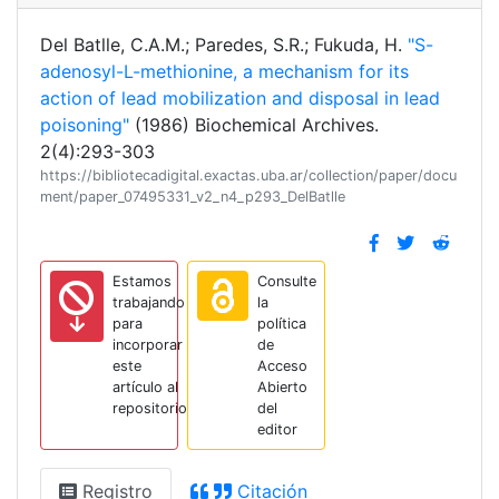
Del Batlle, C.A.M.; Paredes, S.R.; Fukuda, H.
"S-
adenosyl-L-methionine, a mechanism for its
action of lead mobilization and disposal in lead
poisoning"
(1986) Biochemical Archives.
2(4):293-303
https://bibliotecadigital.exactas.uba.ar/collection/paper/docu
ment/paper_07495331_v2_n4_p293_DelBatlle
Estamos
Consulte
trabajando
la
para
política
incorporar
de
este
Acceso
artículo al
Abierto
repositorio
del
editor
Registro
Citación