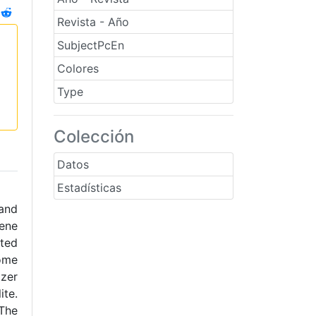
Revista - Año
SubjectPcEn
Colores
Type
Colección
Datos
Estadísticas
 and
gene
cted
some
zer
ite.
The