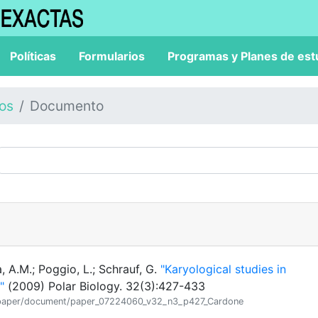
Políticas
Formularios
Programas y Planes de est
los
Documento
a, A.M.; Poggio, L.; Schrauf, G.
"Karyological studies in
"
(2009) Polar Biology. 32(3):427-433
tion/paper/document/paper_07224060_v32_n3_p427_Cardone