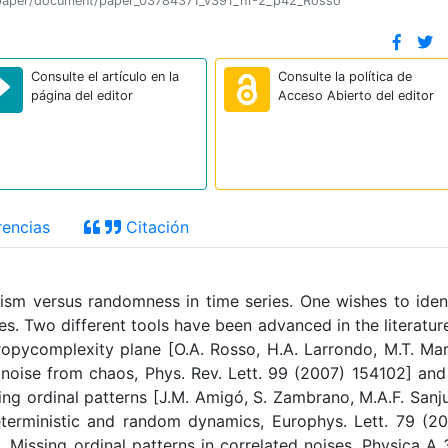
ion/paper/document/paper_03784371_v391_n1-2_p42_Rosso
Consulte el artículo en la
Consulte la política de
página del editor
Acceso Abierto del editor
encias
Citación
ism versus randomness in time series. One wishes to iden
ries. Two different tools have been advanced in the literatur
tropycomplexity plane [O.A. Rosso, H.A. Larrondo, M.T. Mar
g noise from chaos, Phys. Rev. Lett. 99 (2007) 154102] and 
ing ordinal patterns [J.M. Amigó, S. Zambrano, M.A.F. Sanj
eterministic and random dynamics, Europhys. Lett. 79 (2
, Missing ordinal patterns in correlated noises. Physica A