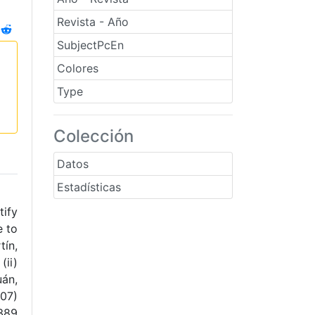
Revista - Año
SubjectPcEn
Colores
Type
Colección
Datos
Estadísticas
tify
e to
tín,
(ii)
uán,
007)
 389