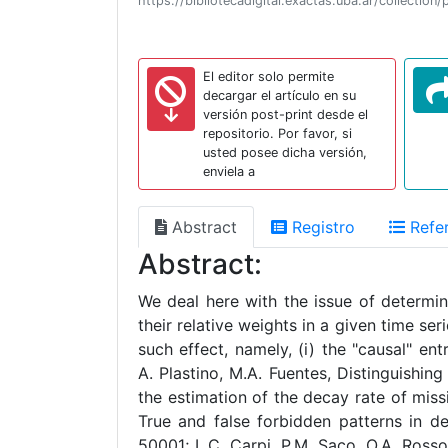
https://bibliotecadigital.exactas.uba.ar/collect
El editor solo permite
decargar el artículo en su
versión post-print desde el
repositorio. Por favor, si
usted posee dicha versión,
enviela a
Abstract
Registro
Refer
Abstract:
We deal here with the issue of determin
their relative weights in a given time se
such effect, namely, (i) the "causal" en
A. Plastino, M.A. Fuentes, Distinguishin
the estimation of the decay rate of miss
True and false forbidden patterns in d
50001; L.C. Carpi, P.M. Saco, O.A. Rosso