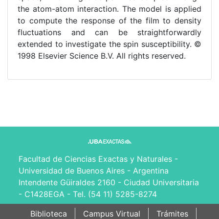
the atom-atom interaction. The model is applied
to compute the response of the film to density
fluctuations and can be straightforwardly
extended to investigate the spin susceptibility. ©
1998 Elsevier Science B.V. All rights reserved.
Facultad de Ciencias Exactas y Naturales -
Universidad de Buenos Aires - Argentina
Intendente Güiraldes 2160 - Ciudad Universitaria
- C1428EGA - Tel. (54 11) 5285-8274
Biblioteca
Campus Virtual
Trámites