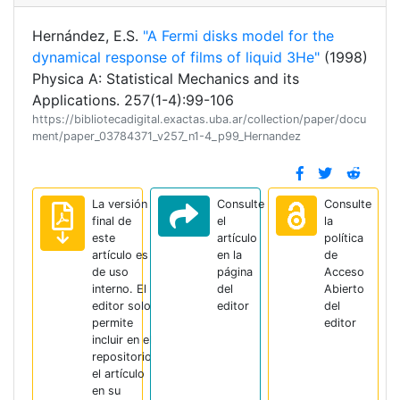
Hernández, E.S.
"A Fermi disks model for the
dynamical response of films of liquid 3He"
(1998)
Physica A: Statistical Mechanics and its
Applications. 257(1-4):99-106
https://bibliotecadigital.exactas.uba.ar/collection/paper/docu
ment/paper_03784371_v257_n1-4_p99_Hernandez
La versión
Consulte
Consulte
final de
el
la
este
artículo
política
artículo es
en la
de
de uso
página
Acceso
interno. El
del
Abierto
editor solo
editor
del
permite
editor
incluir en el
repositorio
el artículo
en su