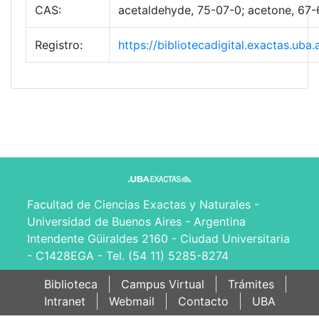
CAS:
acetaldehyde, 75-07-0; acetone, 67-6
Registro:
https://bibliotecadigital.exactas.u
Facultad de Ciencias Exactas y Naturales -
Universidad de Buenos Aires - Argentina
Intendente Güiraldes 2160 - Ciudad Universitaria
- C1428EGA - Tel. (54 11) 5285-8274
Biblioteca
Campus Virtual
Trámites
Intranet
Webmail
Contacto
UBA