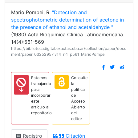
Mario Pompei, R.
"Detection and
spectrophotometric determination of acetone in
the presence of ethanol and acetaldehyde "
(1980) Acta Bioquimica Clinica Latinoamericana.
14(4):561-569
https://bibliotecadigital.exactas.uba.ar/collection/paper/docu
ment/paper_03252957_v14_n4_p561_MarioPompei
Estamos
Consulte
trabajando
la
para
política
incorporar
de
este
Acceso
artículo al
Abierto
repositorio
del
editor
Registro
Citación