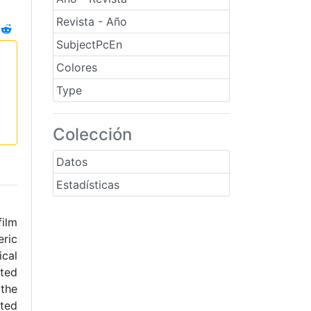
Revista - Año
SubjectPcEn
Colores
Type
Colección
Datos
Estadísticas
film
eric
ical
ted
 the
cted