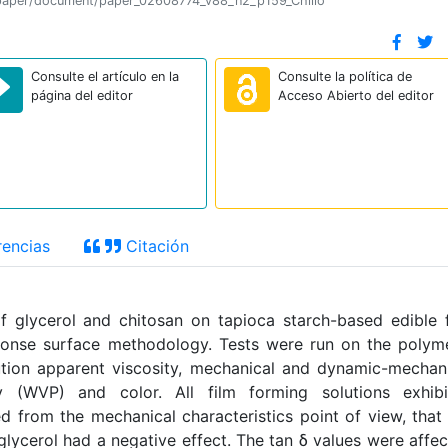
ion/paper/document/paper_02608774_v88_n2_p159_Chillo
Consulte el artículo en la
Consulte la política de
página del editor
Acceso Abierto del editor
encias
Citación
of glycerol and chitosan on tapioca starch-based edible 
ponse surface methodology. Tests were run on the polym
ution apparent viscosity, mechanical and dynamic-mechan
y (WVP) and color. All film forming solutions exhibi
d from the mechanical characteristics point of view, that
 glycerol had a negative effect. The tan δ values were affe