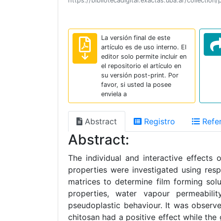
https://bibliotecadigital.exactas.uba.ar/collect
La versión final de este
artículo es de uso interno. El
editor solo permite incluir en
el repositorio el artículo en
su versión post-print. Por
favor, si usted la posee
enviela a
Abstract
Registro
Refer
Abstract:
The individual and interactive effects 
properties were investigated using res
matrices to determine film forming sol
properties, water vapour permeabilit
pseudoplastic behaviour. It was observe
chitosan had a positive effect while the