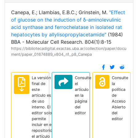
Canepa, E.; Llambias, E.B.C.; Grinstein, M.
"Effect
of glucose on the induction of δ-aminolevulinic
acid synthase and ferrochelatase in isolated rat
hepatocytes by allylisopropylacetamide"
(1984)
BBA - Molecular Cell Research. 804(1):8-15
https://bibliotecadigital.exactas.uba.ar/collection/paper/docu
ment/paper_01674889_v804_n1_p8_Canepa
La versión
Consulte
Consulte
final de
el
la
este
artículo
política
artículo es
en la
de
de uso
página
Acceso
interno. El
del
Abierto
editor solo
editor
del
permite
editor
incluir en el
repositorio
el artículo