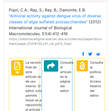
Pujol, C.A.; Ray, S.; Ray, B.; Damonte, E.B.
"Antiviral activity against dengue virus of diverse
classes of algal sulfated polysaccharides"
(2012)
International Journal of Biological
Macromolecules. 51(4):412-416
https://bibliotecadigital.exactas.uba.ar/collection/paper/docu
ment/paper_01418130_v51_n4_p412_Pujol
La versión
Consulte
Consulte
final de
el
la
este
artículo
política
artículo es
en la
de
de uso
página
Acceso
interno. El
del
Abierto
editor solo
editor
del
permite
editor
incluir en el
repositorio
el artículo