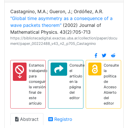
Castagnino, M.A.; Gueron, J.; Ordóñez, A.R.
"Global time asymmetry as a consequence of a
wave packets theorem"
(2002) Journal of
Mathematical Physics. 43(2):705-713
https://bibliotecadigital.exactas.uba.ar/collection/paper/docu
ment/paper_00222488_v43_n2_p705_Castagnino
Estamos
Consulte
Consulte
trabajando
el
la
para
artículo
política
conseguir
en la
de
la versión
página
Acceso
final de
del
Abierto
este
editor
del
artículo
editor
Abstract
Registro