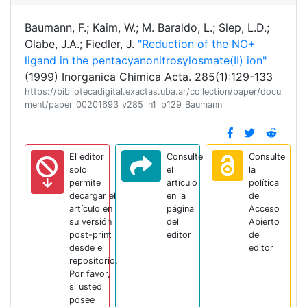
Baumann, F.; Kaim, W.; M. Baraldo, L.; Slep, L.D.;
Olabe, J.A.; Fiedler, J.
"Reduction of the NO+
ligand in the pentacyanonitrosylosmate(II) ion"
(1999) Inorganica Chimica Acta. 285(1):129-133
https://bibliotecadigital.exactas.uba.ar/collection/paper/docu
ment/paper_00201693_v285_n1_p129_Baumann
El editor
Consulte
Consulte
solo
el
la
permite
artículo
política
decargar el
en la
de
artículo en
página
Acceso
su versión
del
Abierto
post-print
editor
del
desde el
editor
repositorio.
Por favor,
si usted
posee