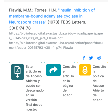
Flawiá, M.M.; Torres, H.N.
"Insulin inhibition of
membrane-bound adenylate cyclase in
Neurospora crassa"
(1973) FEBS Letters.
30(1):74-78
https://bibliotecadigital.exactas.uba.ar/download/paper/pape
r_00145793_v30_n1_p74_Flawia.pdf
https://bibliotecadigital.exactas.uba.ar/collection/paper/docu
ment/paper_00145793_v30_n1_p74_Flawia
Este
Consulte
Consulte
artículo es
el
la
de Acceso
artículo
política
Abierto y
en la
de
puede ser
página
Acceso
descargado
del
Abierto
en su
editor
del
versión
editor
final desde
nuestro