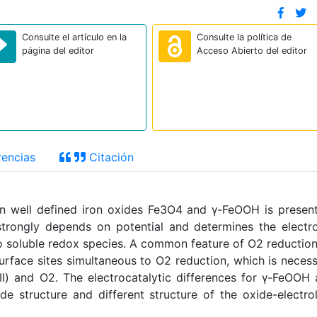
Consulte el artículo en la
Consulte la política de
página del editor
Acceso Abierto del editor
encias
Citación
n well defined iron oxides Fe3O4 and γ-FeOOH is presen
y strongly depends on potential and determines the electr
 to soluble redox species. A common feature of O2 reductio
urface sites simultaneous to O2 reduction, which is neces
(II) and O2. The electrocatalytic differences for γ-FeOOH
de structure and different structure of the oxide-electro