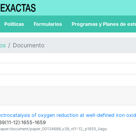
Políticas
Formularios
Programas y Planes de est
los
Documento
ectrocatalysis of oxygen reduction at well-defined iron oxi
39(11-12):1655-1659
ion/paper/document/paper_00134686_v39_n11-12_p1655_Vago