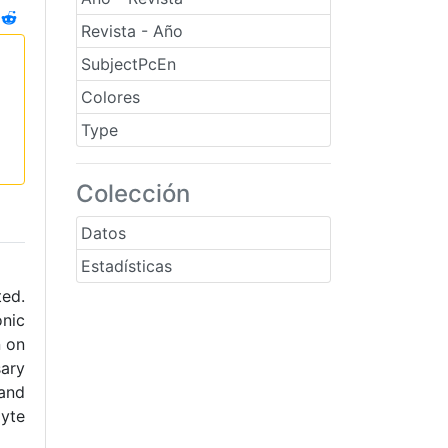
Revista - Año
SubjectPcEn
Colores
Type
Colección
Datos
Estadísticas
ted.
onic
n on
sary
 and
lyte