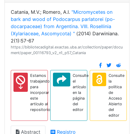
Catania, M.V.; Romero, A.I.
"Micromycetes on
bark and wood of Podocarpus parlatorei (po-
docarpaceae) from Argentina. VIII. Rosellinia
(Xylariaceae, Ascomycota) "
(2014) Darwiniana.
2(1):57-67
https://bibliotecadigital.exactas.uba.ar/collection/paper/docu
ment/paper_00116793_v2_n1_p57_Catania
Estamos
Consulte
Consulte
trabajando
el
la
para
artículo
política
incorporar
en la
de
este
página
Acceso
artículo al
del
Abierto
repositorio
editor
del
editor
Abstract
Registro