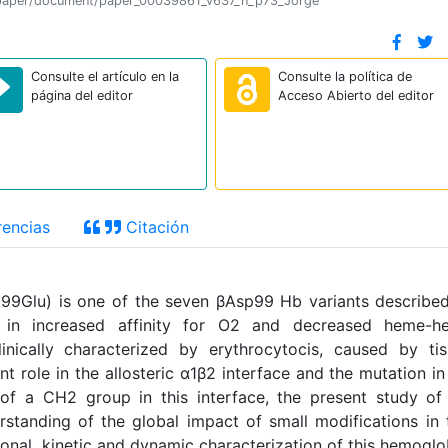
ion/paper/document/paper_00039861_v637_n_p73_Jorge
Consulte el artículo en la
Consulte la política de
página del editor
Acceso Abierto del editor
encias
Citación
9Glu) is one of the seven βAsp99 Hb variants described
lt in increased affinity for O2 and decreased heme-h
linically characterized by erythrocytocis, caused by ti
t role in the allosteric α1β2 interface and the mutation i
 of a CH2 group in this interface, the present study o
standing of the global impact of small modifications in 
tional, kinetic and dynamic characterization of this hemoglo