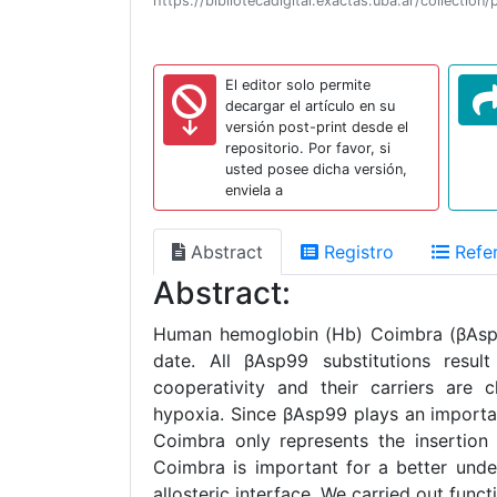
https://bibliotecadigital.exactas.uba.ar/collect
El editor solo permite
decargar el artículo en su
versión post-print desde el
repositorio. Por favor, si
usted posee dicha versión,
enviela a
Abstract
Registro
Refer
Abstract:
Human hemoglobin (Hb) Coimbra (βAsp9
date. All βAsp99 substitutions resu
cooperativity and their carriers are c
hypoxia. Since βAsp99 plays an importan
Coimbra only represents the insertion
Coimbra is important for a better under
allosteric interface. We carried out func