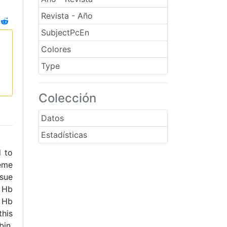
Revista - Año
SubjectPcEn
Colores
Type
Colección
Datos
Estadísticas
 to
eme
ssue
n Hb
f Hb
this
bin,