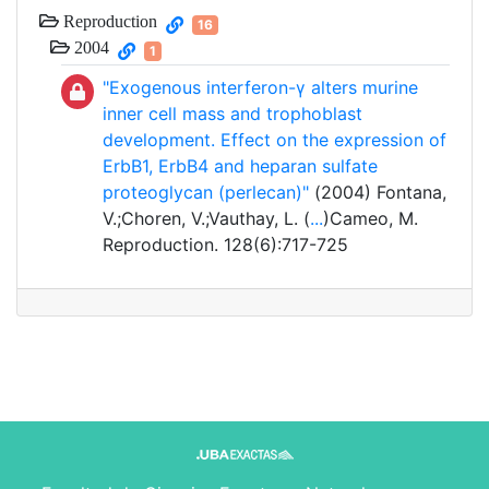
Reproduction
16
2004
1
"Exogenous interferon-γ alters murine
inner cell mass and trophoblast
development. Effect on the expression of
ErbB1, ErbB4 and heparan sulfate
proteoglycan (perlecan)"
(2004) Fontana,
V.;Choren, V.;Vauthay, L. (
...
)Cameo, M.
Reproduction. 128(6):717-725