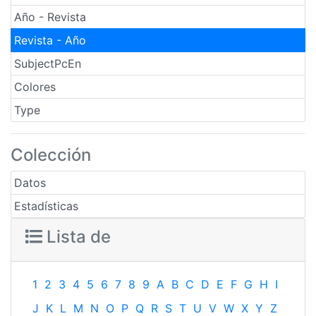
Año - Revista
Revista - Año
SubjectPcEn
Colores
Type
Colección
Datos
Estadísticas
Lista de
1
2
3
4
5
6
7
8
9
A
B
C
D
E
F
G
H
I
J
K
L
M
N
O
P
Q
R
S
T
U
V
W
X
Y
Z