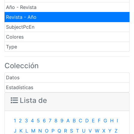
Año - Revista
Revista - Año
SubjectPcEn
Colores
Type
Colección
Datos
Estadísticas
Lista de
1
2
3
4
5
6
7
8
9
A
B
C
D
E
F
G
H
I
J
K
L
M
N
O
P
Q
R
S
T
U
V
W
X
Y
Z