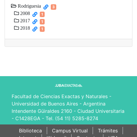
Rodriguesia
3
2008
1
2017
1
2018
1
Facultad de Ciencias Exactas y Naturales -
Universidad de Buenos Aires - Argentina
Intendente Güiraldes 2160 - Ciudad Universitaria
- C1428EGA - Tel. (54 11) 5285-8274
Biblioteca
Campus Virtual
Trámites