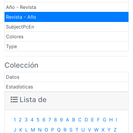
Año - Revista
Revista - Año
SubjectPcEn
Colores
Type
Colección
Datos
Estadísticas
Lista de
1
2
3
4
5
6
7
8
9
A
B
C
D
E
F
G
H
I
J
K
L
M
N
O
P
Q
R
S
T
U
V
W
X
Y
Z