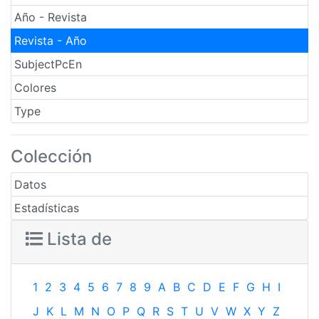
Año - Revista
Revista - Año
SubjectPcEn
Colores
Type
Colección
Datos
Estadísticas
Lista de
1
2
3
4
5
6
7
8
9
A
B
C
D
E
F
G
H
I
J
K
L
M
N
O
P
Q
R
S
T
U
V
W
X
Y
Z