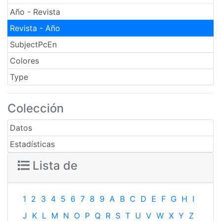
Año - Revista
Revista - Año
SubjectPcEn
Colores
Type
Colección
Datos
Estadísticas
Lista de
1
2
3
4
5
6
7
8
9
A
B
C
D
E
F
G
H
I
J
K
L
M
N
O
P
Q
R
S
T
U
V
W
X
Y
Z