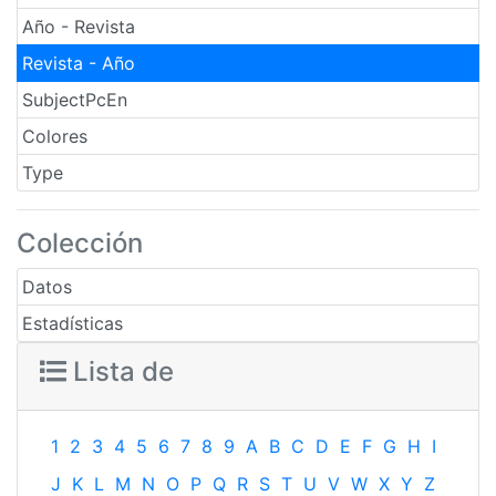
Año - Revista
Revista - Año
SubjectPcEn
Colores
Type
Colección
Datos
Estadísticas
Lista de
1
2
3
4
5
6
7
8
9
A
B
C
D
E
F
G
H
I
J
K
L
M
N
O
P
Q
R
S
T
U
V
W
X
Y
Z