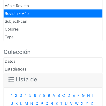
Año - Revista
Revista - Año
SubjectPcEn
Colores
Type
Colección
Datos
Estadísticas
Lista de
1
2
3
4
5
6
7
8
9
A
B
C
D
E
F
G
H
I
J
K
L
M
N
O
P
Q
R
S
T
U
V
W
X
Y
Z