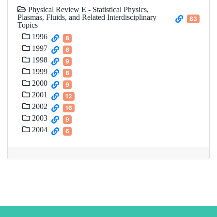
Physical Review E - Statistical Physics,
Plasmas, Fluids, and Related Interdisciplinary
83
Topics
1996
8
1997
6
1998
9
1999
8
2000
9
2001
12
2002
16
2003
9
2004
6