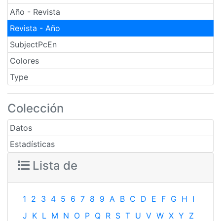
Año - Revista
Revista - Año
SubjectPcEn
Colores
Type
Colección
Datos
Estadísticas
Lista de
1
2
3
4
5
6
7
8
9
A
B
C
D
E
F
G
H
I
J
K
L
M
N
O
P
Q
R
S
T
U
V
W
X
Y
Z