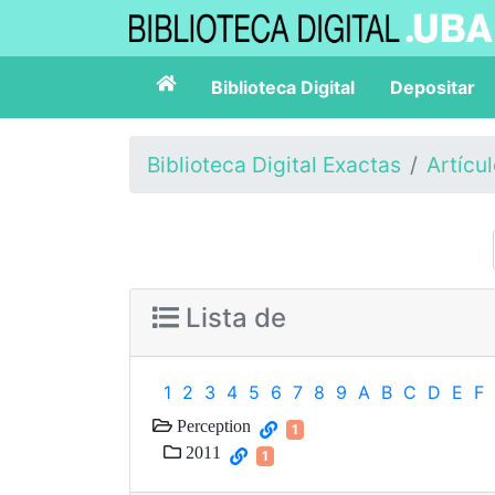
Biblioteca Digital
Depositar
Biblioteca Digital Exactas
Artícu
Lista de
1
2
3
4
5
6
7
8
9
A
B
C
D
E
F
Perception
1
2011
1