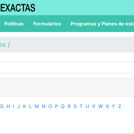
Políticas
Formularios
Programas y Planes de est
los
G
H
I
J
K
L
M
N
O
P
Q
R
S
T
U
V
W
X
Y
Z