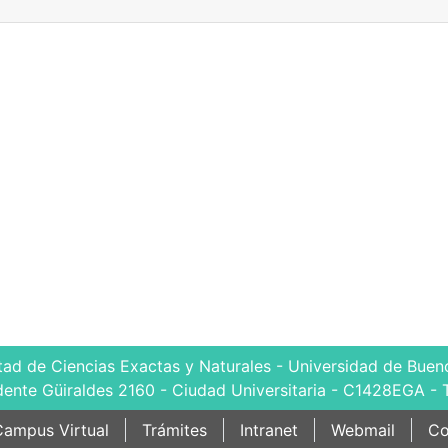
tad de Ciencias Exactas y Naturales - Universidad de Bueno
dente Güiraldes 2160 - Ciudad Universitaria - C1428EGA - 
ampus Virtual
Trámites
Intranet
Webmail
Co