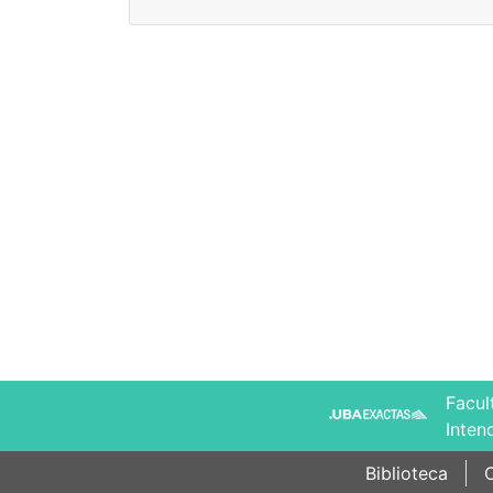
Facul
Inten
Biblioteca
C