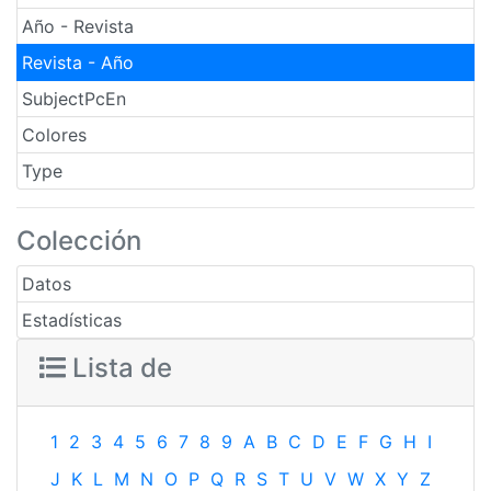
Año - Revista
Revista - Año
SubjectPcEn
Colores
Type
Colección
Datos
Estadísticas
Lista de
1
2
3
4
5
6
7
8
9
A
B
C
D
E
F
G
H
I
J
K
L
M
N
O
P
Q
R
S
T
U
V
W
X
Y
Z