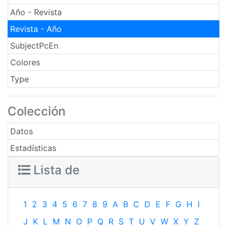
Año - Revista
Revista - Año
SubjectPcEn
Colores
Type
Colección
Datos
Estadísticas
Lista de
1
2
3
4
5
6
7
8
9
A
B
C
D
E
F
G
H
I
J
K
L
M
N
O
P
Q
R
S
T
U
V
W
X
Y
Z