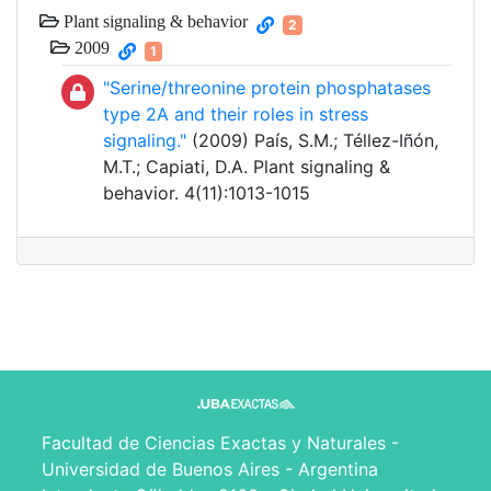
Plant signaling & behavior
2
2009
1
"Serine/threonine protein phosphatases
type 2A and their roles in stress
signaling."
(2009) País, S.M.; Téllez-Iñón,
M.T.; Capiati, D.A. Plant signaling &
behavior. 4(11):1013-1015
Facultad de Ciencias Exactas y Naturales -
Universidad de Buenos Aires - Argentina