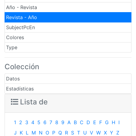
Año - Revista
Revista - Año
SubjectPcEn
Colores
Type
Colección
Datos
Estadísticas
Lista de
1
2
3
4
5
6
7
8
9
A
B
C
D
E
F
G
H
I
J
K
L
M
N
O
P
Q
R
S
T
U
V
W
X
Y
Z