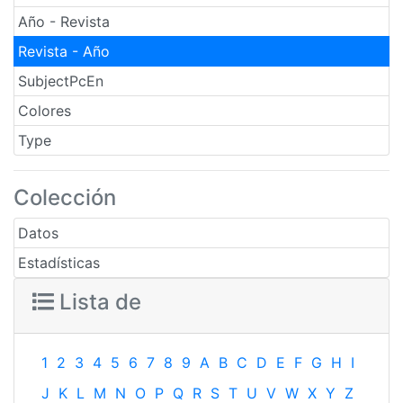
Año - Revista
Revista - Año
SubjectPcEn
Colores
Type
Colección
Datos
Estadísticas
Lista de
1
2
3
4
5
6
7
8
9
A
B
C
D
E
F
G
H
I
J
K
L
M
N
O
P
Q
R
S
T
U
V
W
X
Y
Z