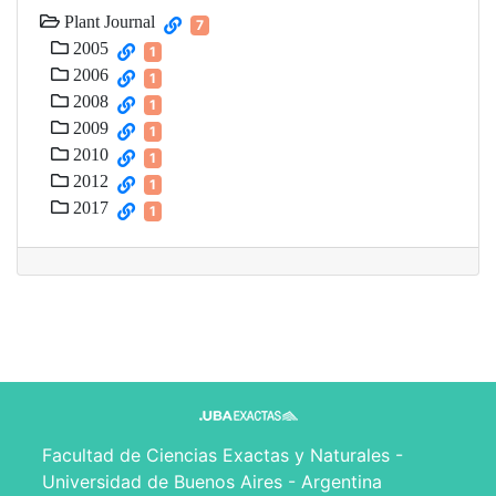
Plant Journal
7
2005
1
2006
1
2008
1
2009
1
2010
1
2012
1
2017
1
Facultad de Ciencias Exactas y Naturales -
Universidad de Buenos Aires - Argentina