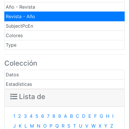
Año - Revista
Revista - Año
SubjectPcEn
Colores
Type
Colección
Datos
Estadísticas
Lista de
1
2
3
4
5
6
7
8
9
A
B
C
D
E
F
G
H
I
J
K
L
M
N
O
P
Q
R
S
T
U
V
W
X
Y
Z