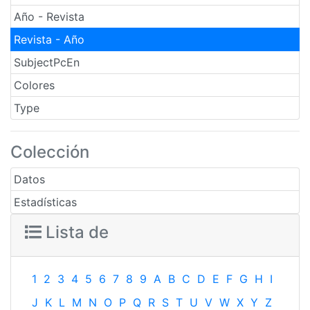
Año - Revista
Revista - Año
SubjectPcEn
Colores
Type
Colección
Datos
Estadísticas
Lista de
1
2
3
4
5
6
7
8
9
A
B
C
D
E
F
G
H
I
J
K
L
M
N
O
P
Q
R
S
T
U
V
W
X
Y
Z