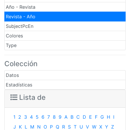
Año - Revista
Revista - Año
SubjectPcEn
Colores
Type
Colección
Datos
Estadísticas
Lista de
1
2
3
4
5
6
7
8
9
A
B
C
D
E
F
G
H
I
J
K
L
M
N
O
P
Q
R
S
T
U
V
W
X
Y
Z