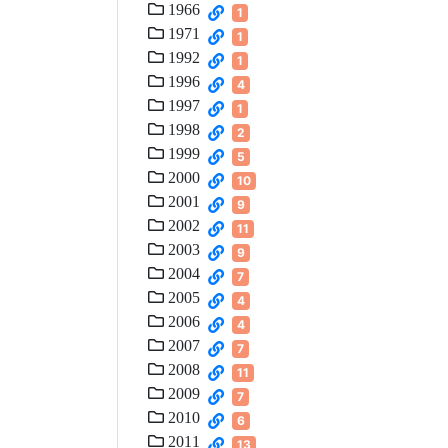
1966
1
1971
1
1992
1
1996
4
1997
1
1998
2
1999
5
2000
10
2001
9
2002
11
2003
9
2004
7
2005
4
2006
4
2007
7
2008
11
2009
7
2010
6
2011
13