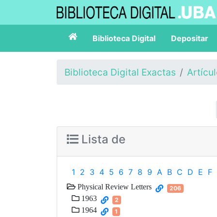
Biblioteca Digital
Depositar
Biblioteca Digital Exactas
Artícu
Lista de
1
2
3
4
5
6
7
8
9
A
B
C
D
E
F
Physical Review Letters
206
1963
2
1964
1