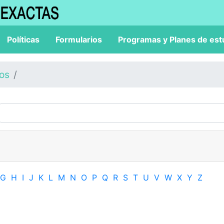
Políticas
Formularios
Programas y Planes de est
los
G
H
I
J
K
L
M
N
O
P
Q
R
S
T
U
V
W
X
Y
Z