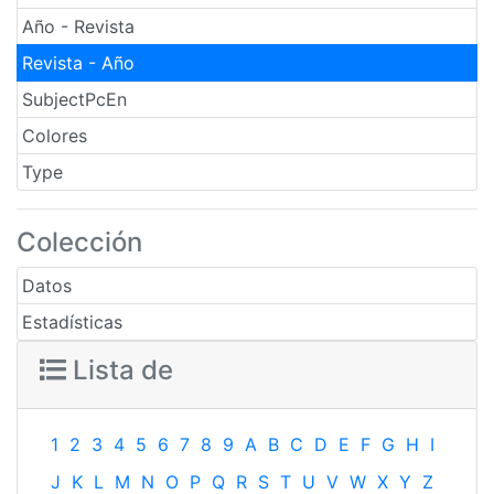
Año - Revista
Revista - Año
SubjectPcEn
Colores
Type
Colección
Datos
Estadísticas
Lista de
1
2
3
4
5
6
7
8
9
A
B
C
D
E
F
G
H
I
J
K
L
M
N
O
P
Q
R
S
T
U
V
W
X
Y
Z