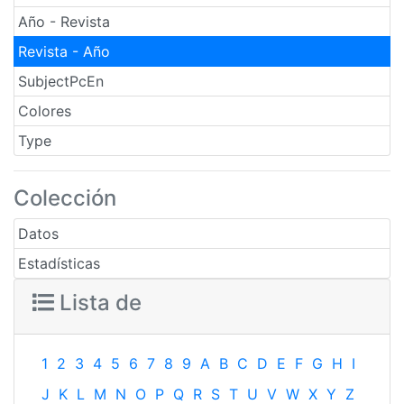
Año - Revista
Revista - Año
SubjectPcEn
Colores
Type
Colección
Datos
Estadísticas
Lista de
1
2
3
4
5
6
7
8
9
A
B
C
D
E
F
G
H
I
J
K
L
M
N
O
P
Q
R
S
T
U
V
W
X
Y
Z