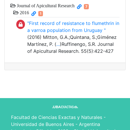
Journal of Apicultural Research
7
2016
1
"First record of resistance to flumethrin in
a varroa population from Uruguay "
(2016) Mitton, G.A.;Quintana, S.;Giménez
Martínez, P. (
...
)Ruffinengo, S.R. Journal
of Apicultural Research. 55(5):422-427
Facultad de Ciencias Exactas y Naturales -
Universidad de Buenos Aires - Argentina