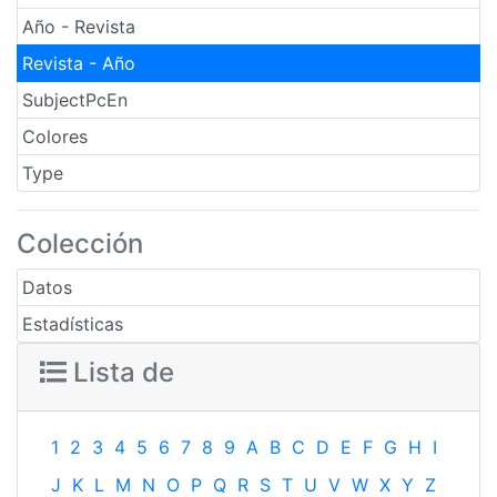
Año - Revista
Revista - Año
SubjectPcEn
Colores
Type
Colección
Datos
Estadísticas
Lista de
1
2
3
4
5
6
7
8
9
A
B
C
D
E
F
G
H
I
J
K
L
M
N
O
P
Q
R
S
T
U
V
W
X
Y
Z