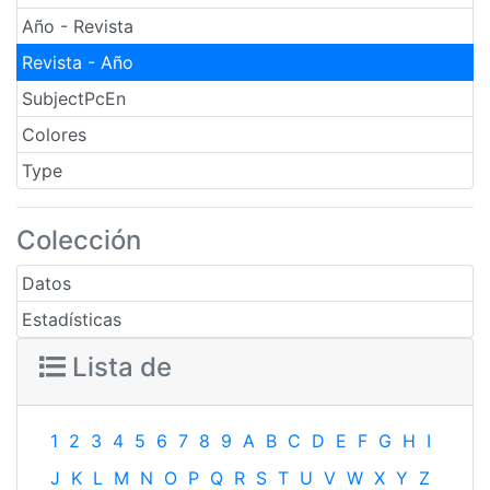
Año - Revista
Revista - Año
SubjectPcEn
Colores
Type
Colección
Datos
Estadísticas
Lista de
1
2
3
4
5
6
7
8
9
A
B
C
D
E
F
G
H
I
J
K
L
M
N
O
P
Q
R
S
T
U
V
W
X
Y
Z