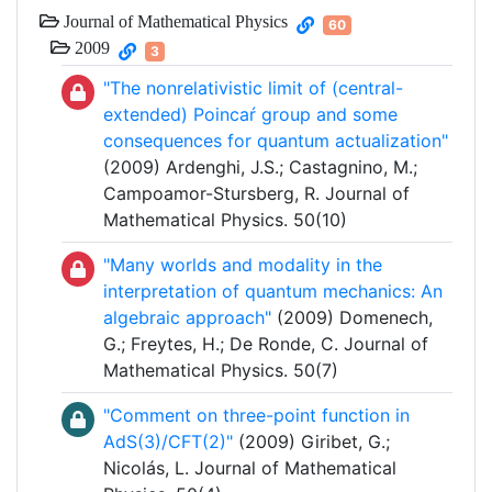
Journal of Mathematical Physics
60
2009
3
"The nonrelativistic limit of (central-
extended) Poincaŕ group and some
consequences for quantum actualization"
(2009) Ardenghi, J.S.; Castagnino, M.;
Campoamor-Stursberg, R. Journal of
Mathematical Physics. 50(10)
"Many worlds and modality in the
interpretation of quantum mechanics: An
algebraic approach"
(2009) Domenech,
G.; Freytes, H.; De Ronde, C. Journal of
Mathematical Physics. 50(7)
"Comment on three-point function in
AdS(3)/CFT(2)"
(2009) Giribet, G.;
Nicolás, L. Journal of Mathematical