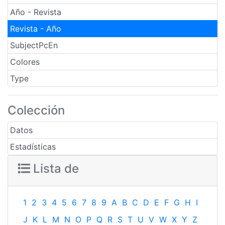
Año - Revista
Revista - Año
SubjectPcEn
Colores
Type
Colección
Datos
Estadísticas
Lista de
1
2
3
4
5
6
7
8
9
A
B
C
D
E
F
G
H
I
J
K
L
M
N
O
P
Q
R
S
T
U
V
W
X
Y
Z