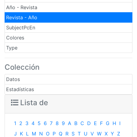
Año - Revista
Revista - Año
SubjectPcEn
Colores
Type
Colección
Datos
Estadísticas
Lista de
1
2
3
4
5
6
7
8
9
A
B
C
D
E
F
G
H
I
J
K
L
M
N
O
P
Q
R
S
T
U
V
W
X
Y
Z