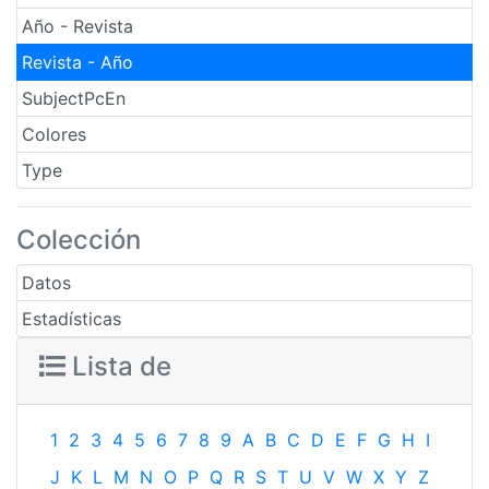
Año - Revista
Revista - Año
SubjectPcEn
Colores
Type
Colección
Datos
Estadísticas
Lista de
1
2
3
4
5
6
7
8
9
A
B
C
D
E
F
G
H
I
J
K
L
M
N
O
P
Q
R
S
T
U
V
W
X
Y
Z