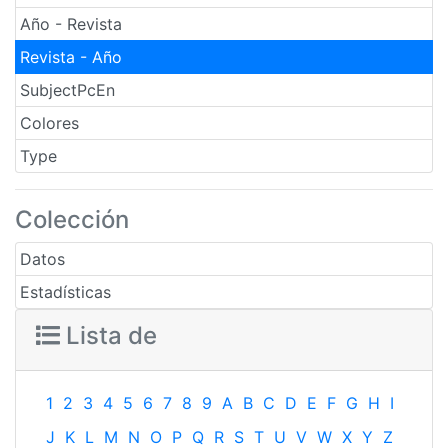
Año - Revista
Revista - Año
SubjectPcEn
Colores
Type
Colección
Datos
Estadísticas
Lista de
1
2
3
4
5
6
7
8
9
A
B
C
D
E
F
G
H
I
J
K
L
M
N
O
P
Q
R
S
T
U
V
W
X
Y
Z