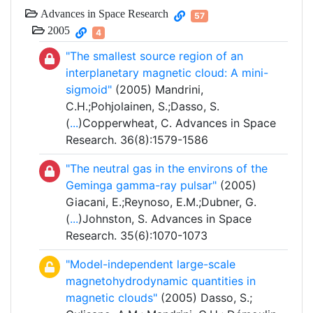
Advances in Space Research
57
2005
4
"The smallest source region of an
interplanetary magnetic cloud: A mini-
sigmoid"
(2005) Mandrini,
C.H.;Pohjolainen, S.;Dasso, S.
(
...
)Copperwheat, C. Advances in Space
Research. 36(8):1579-1586
"The neutral gas in the environs of the
Geminga gamma-ray pulsar"
(2005)
Giacani, E.;Reynoso, E.M.;Dubner, G.
(
...
)Johnston, S. Advances in Space
Research. 35(6):1070-1073
"Model-independent large-scale
magnetohydrodynamic quantities in
magnetic clouds"
(2005) Dasso, S.;