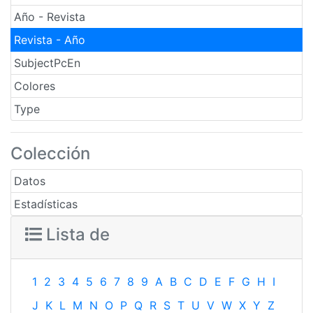
Año - Revista
Revista - Año
SubjectPcEn
Colores
Type
Colección
Datos
Estadísticas
Lista de
1
2
3
4
5
6
7
8
9
A
B
C
D
E
F
G
H
I
J
K
L
M
N
O
P
Q
R
S
T
U
V
W
X
Y
Z