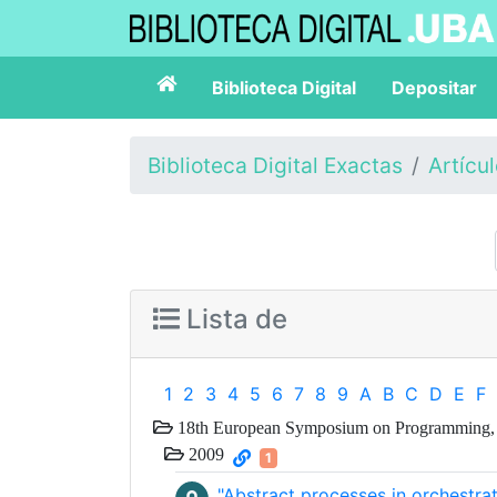
Biblioteca Digital
Depositar
Biblioteca Digital Exactas
Artícu
Lista de
1
2
3
4
5
6
7
8
9
A
B
C
D
E
F
18th European Symposium on Programming
2009
1
"Abstract processes in orchestra