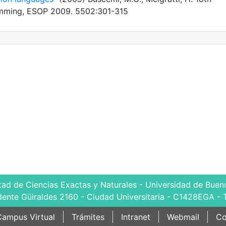
mming, ESOP 2009. 5502:301-315
tad de Ciencias Exactas y Naturales - Universidad de Bueno
dente Güiraldes 2160 - Ciudad Universitaria - C1428EGA - 
ampus Virtual
Trámites
Intranet
Webmail
Co