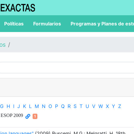
Políticas
Formularios
Programas y Planes de est
los
G
H
I
J
K
L
M
N
O
P
Q
R
S
T
U
V
W
X
Y
Z
, ESOP 2009
1
tion languages"
(2009) Buscemi, M.G.; Melgratti, H. 18th