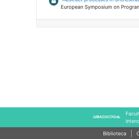
European Symposium on Progra
Facul
Inten
Biblioteca
C